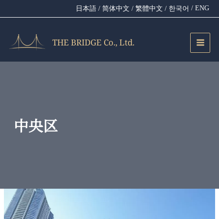
内
/ ENG
日本語
/ 简体中文
/ 繁體中文
/ 한국어
容
を
ス
THE BRIDGE Co., Ltd.
キ
ッ
プ
中央区