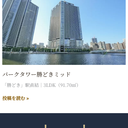
パークタワー勝どきミッド
「勝どき」駅直結｜3LDK（91.70㎡）
パ
投稿を読む »
ー
ク
タ
ワ