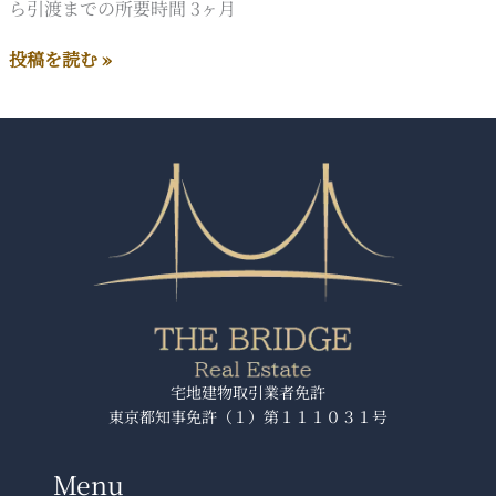
ら引渡までの所要時間 3ヶ月
成
投稿を読む »
約
実
績
（2025
年
7
月）
一
棟
商
業
ビ
宅地建物取引業者免許
東京都知事免許（１）第１１１０３１号
ル
Menu