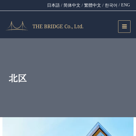
内
/ ENG
日本語
/ 简体中文
/ 繁體中文
/ 한국어
容
を
ス
THE BRIDGE Co., Ltd.
キ
ッ
プ
北区