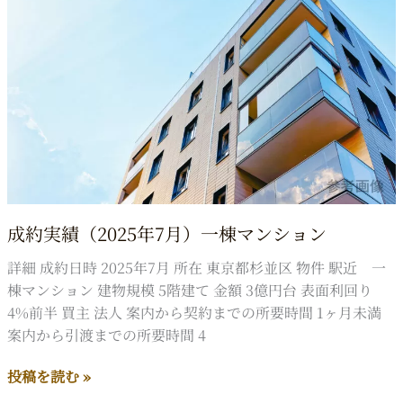
成約実績（2025年7月）一棟マンション
詳細 成約日時 2025年7月 所在 東京都杉並区 物件 駅近 一
棟マンション 建物規模 5階建て 金額 3億円台 表面利回り
4%前半 買主 法人 案内から契約までの所要時間 1ヶ月未満
案内から引渡までの所要時間 4
成
投稿を読む »
約