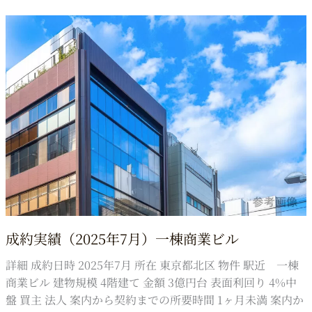
実
績
（2025
年
7
月）
一
棟
マ
ン
シ
ョ
ン
成約実績（2025年7月）一棟商業ビル
詳細 成約日時 2025年7月 所在 東京都北区 物件 駅近 一棟
商業ビル 建物規模 4階建て 金額 3億円台 表面利回り 4%中
盤 買主 法人 案内から契約までの所要時間 1ヶ月未満 案内か