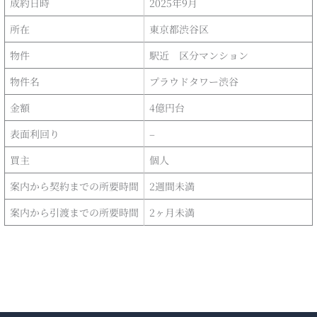
成約日時
2025年9月
所在
東京都渋谷区
物件
駅近 区分マンション
物件名
プラウドタワー渋谷
金額
4億円台
表面利回り
–
買主
個人
案内から契約までの所要時間
2週間未満
案内から引渡までの所要時間
2ヶ月未満