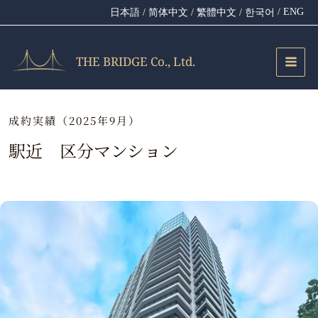
内
/ ENG
日本語
/ 简体中文
/ 繁體中文
/ 한국어
容
を
ス
THE BRIDGE Co., Ltd.
キ
ッ
プ
成約実績（2025年9月）
駅近 区分マンション