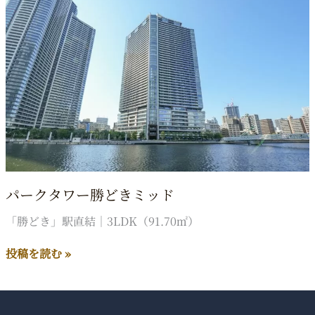
ン
パ
ー
ク
ス
レ
フ
ト
ウ
ィ
ン
パークタワー勝どきミッド
グ
「勝どき」駅直結｜3LDK（91.70㎡）
パ
投稿を読む »
ー
ク
タ