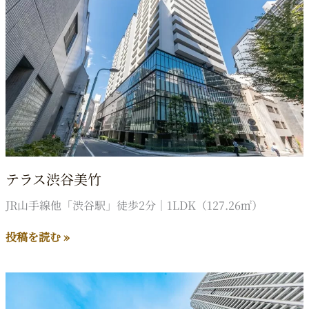
テラス渋谷美竹
JR山手線他「渋谷駅」徒歩2分｜1LDK（127.26㎡）
テ
投稿を読む »
ラ
ス
渋
谷