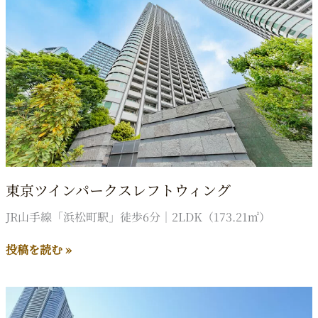
美
竹
東京ツインパークスレフトウィング
JR山手線「浜松町駅」徒歩6分｜2LDK（173.21㎡）
東
投稿を読む »
京
ツ
イ