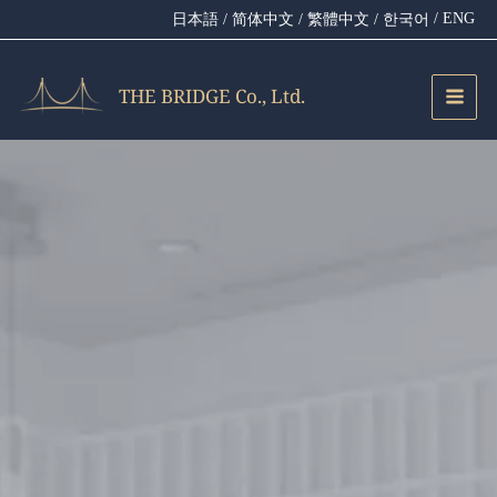
内
/ ENG
日本語
/ 简体中文
/ 繁體中文
/ 한국어
容
を
ス
THE BRIDGE Co., Ltd.
キ
ッ
プ