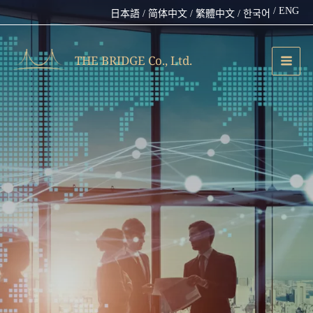
跳
/ ENG
日本語
/ 简体中文
/ 繁體中文
/ 한국어
至
主
要
THE BRIDGE Co., Ltd.
內
容