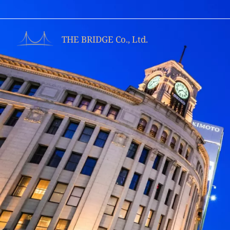
跳
至
主
THE BRIDGE Co., Ltd.
要
內
容