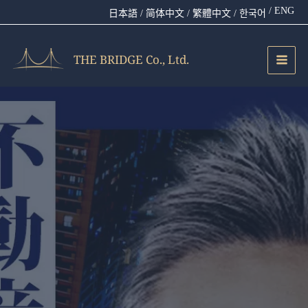
跳
/ ENG
日本語
/ 简体中文
/ 繁體中文
/ 한국어
至
主
要
THE BRIDGE Co., Ltd.
內
容