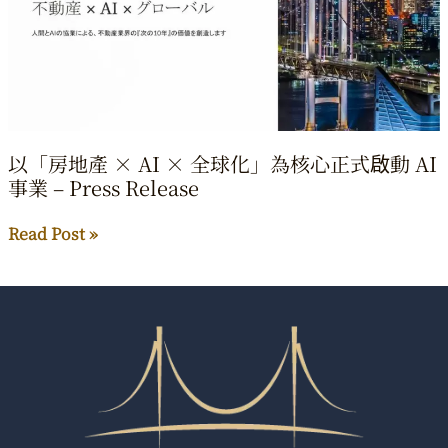
模
國
際
不
動
產
博
以「房地產 × AI × 全球化」為核心正式啟動 AI
事業 – Press Release
覽
會
以
Read Post »
2026
「房
加
地
速
產
打
×
造
AI
跨
×
境
全
資
球
產