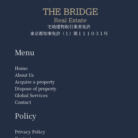
化」
配
為
置
核
平
心
台
宅地建物取引業者免許
東京都知事免許（１）第１１１０３１号
正
–
式
Press
啟
Release
Menu
動
AI
Home
事
About Us
業
Acquire a property
–
Dispose of property
Press
Global Services
Contact
Release
Policy
Privacy Policy