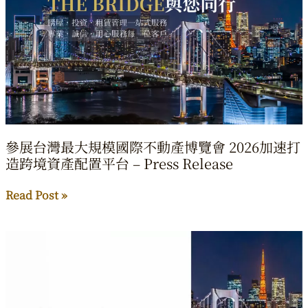
參展台灣最大規模國際不動產博覽會 2026加速打
造跨境資產配置平台 – Press Release
參
Read Post »
展
台
灣
最
大
規